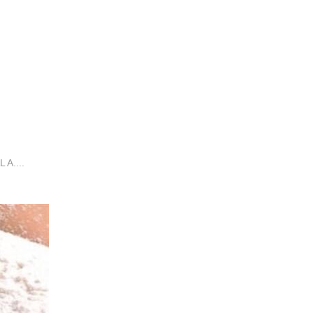
A....