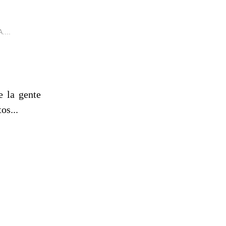
...
e la gente
os...