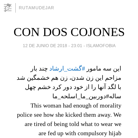
RUTAMUDEJAR
CON DOS COJONES
12 DE JUNIO DE 2018 - 23:01
-
ISLAMOFOBIA
این سه مامور
#گشت_ارشاد
چند بار
مزاحم این زن شدن، زن هم خشمگین شد
با لگد آنها را از خود دور کرد خشم چهل
ساله#دوربین_ما_اسلحه_ما
This woman had enough of morality
police see how she kicked them away. We
are tired of being told what to wear we
are fed up with compulsory hijab