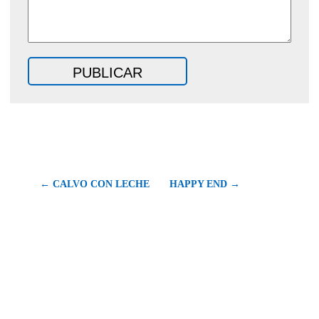
← CALVO CON LECHE
HAPPY END →