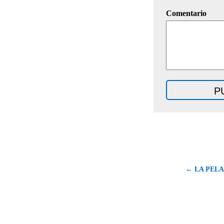
Comentario
← LA PELA