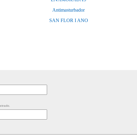
Antimasturbador
SAN FLOR I ANO
strado.