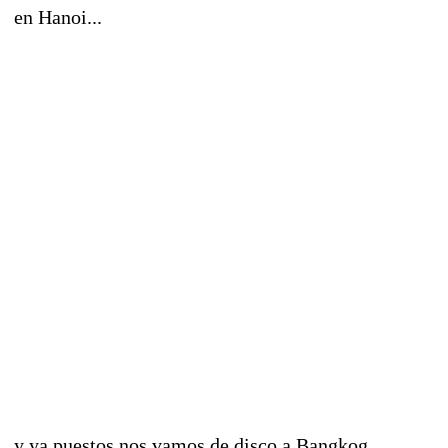
en Hanoi...
y ya puestos nos vamos de disco a Bangkog...