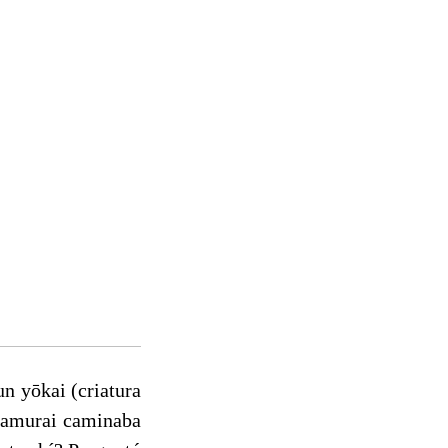
n yōkai (criatura
 samurai caminaba