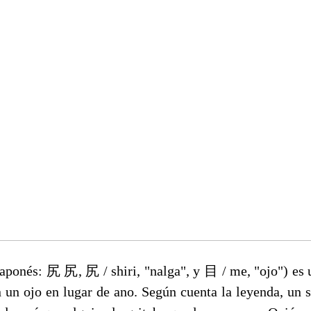
japonés: 尻 尻, 尻 / shiri, "nalga", y 目 / me, "ojo") es u
n un ojo en lugar de ano.
Según cuenta la leyenda, un