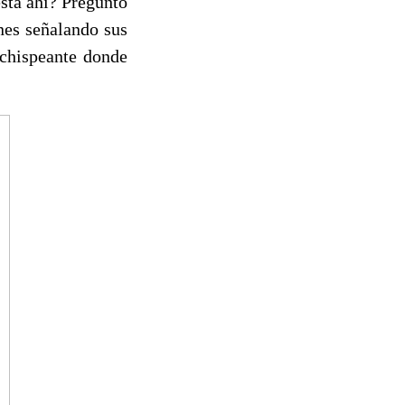
esta ahí? Preguntó
nes señalando sus
 chispeante donde