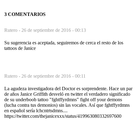
3 COMENTARIOS
Rutero -
26 de septiembre de 2016 - 00:13
Su sugerencia es aceptada, seguiremos de cerca el resto de los
tattoos de Janice
Rutero -
26 de septiembre de 2016 - 00:11
La agudeza investigadora del Doctor es sorprendente. Hace un par
de años Janice Griffith desveló en twitter el verdadero significado
de su underboob tattoo "fghtffyrdmns" fight off your demons
(lucha contra tus demonios) sin las vocales. Así que fghtffyrdmns
en español sería lchcntrtsdmns....
https://twitter.com/thejanicexxx/status/419963080332697600