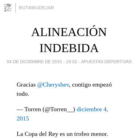
RUTAMUDEJAR
ALINEACIÓN
INDEBIDA
04 DE DICIEMBRE DE 2015 - 19:32
-
APUESTAS DEPORTIVAS
Gracias
@Cheryshev
, contigo empezó
todo.
— Torren (@Torren__)
diciembre 4,
2015
La Copa del Rey es un trofeo menor.