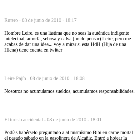
Rutero -
08 de junio de 2010 - 18:17
Hombre Leire, es una lástima que no seas la auténtica indigente
intelectual, amorfa, sebosa y calva (no de pensar) Leire, pero me
acabas de dar una idea... voy a mirar si esta HdH (Hija de una
Hiena) tiene cuenta en twitter
Leire Pajín -
08 de junio de 2010 - 18:08
Nosotros no acumulamos sueldos, acumulamos responsabilidades.
El turista accidental -
08 de junio de 2010 - 18:01
Podías habérselo preguntado a al mismísimo Bibi en carne mortal
el pasado sábado en la gasolinera de Alcañiz. Entró a hojear la